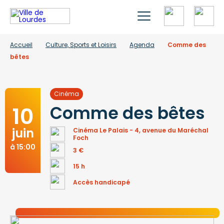
Accueil
Culture, Sports et Loisirs
Agenda
Comme des
bêtes
Cinéma
10
Comme des bêtes
juin
Cinéma Le Palais - 4, avenue du Maréchal
Foch
à 15:00
3 €
15 h
Accès handicapé