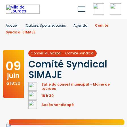
Accueil
Culture, Sports et Loisirs
Agenda
Comité
Syndical SIMAJE
Conseil Municipal - Comité Syndical
09
Comité Syndical
SIMAJE
juin
à 18:30
Salle du conseil municipal - Mairie de
Lourdes
18 h 30
Accès handicapé