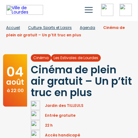
Accueil
Culture, Sports et Loisirs
Agenda
Cinéma de
plein air gratuit – Un p’tit truc en plus
Cinéma
Les Estivales de Lourdes
04
Cinéma de plein
air gratuit – Un p’tit
août
truc en plus
à 22:00
Jardin des TILLEULS
Entrée gratuite
22 h
Accès handicapé