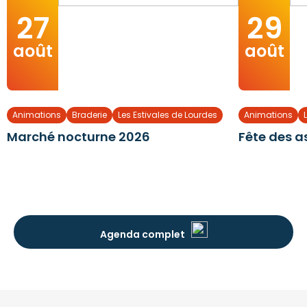
27
29
août
août
Animations
Braderie
Les Estivales de Lourdes
Animations
Marché nocturne 2026
Fête des a
Agenda complet