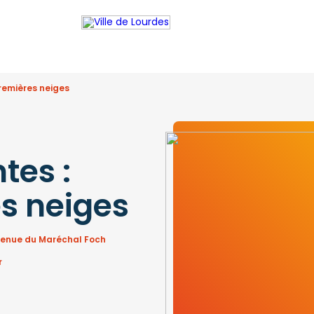
remières neiges
tes :
s neiges
avenue du Maréchal Foch
r