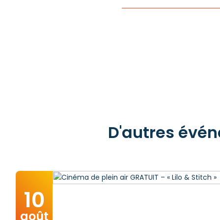
D'autres évén
10
août