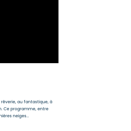
a rêverie, au fantastique, à
cran. Ce programme, entre
mières neiges…