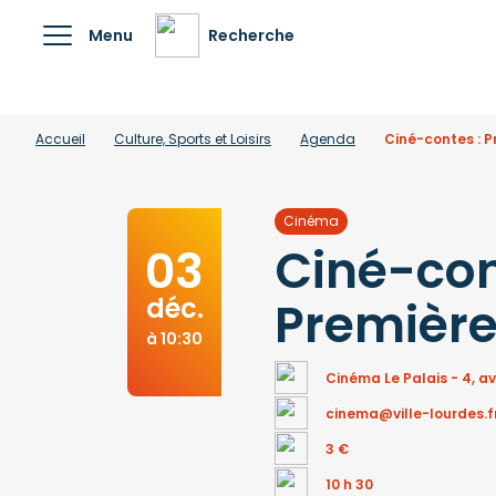
Menu
Recherche
Accueil
Culture, Sports et Loisirs
Agenda
Ciné-contes : P
Cinéma
Ciné-con
03
déc.
Première
à 10:30
Cinéma Le Palais - 4, 
cinema@ville-lourdes.f
3 €
10 h 30