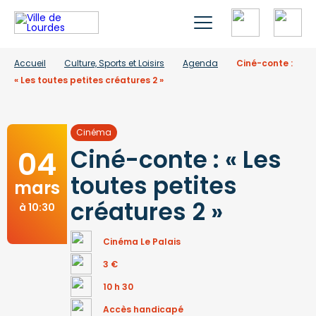
Accueil
Culture, Sports et Loisirs
Agenda
Ciné-conte :
« Les toutes petites créatures 2 »
Cinéma
04
Ciné-conte : « Les
toutes petites
mars
créatures 2 »
à 10:30
Cinéma Le Palais
3 €
10 h 30
Accès handicapé