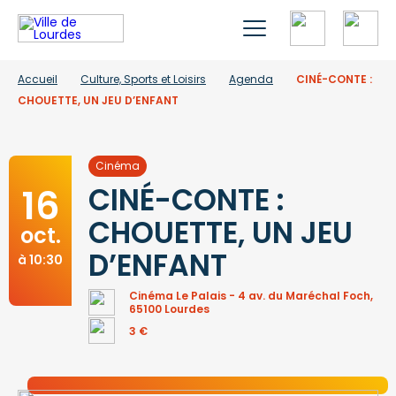
Accueil
Culture, Sports et Loisirs
Agenda
CINÉ-CONTE :
CHOUETTE, UN JEU D’ENFANT
Cinéma
16
CINÉ-CONTE :
CHOUETTE, UN JEU
oct.
D’ENFANT
à 10:30
Cinéma Le Palais - 4 av. du Maréchal Foch,
65100 Lourdes
3 €