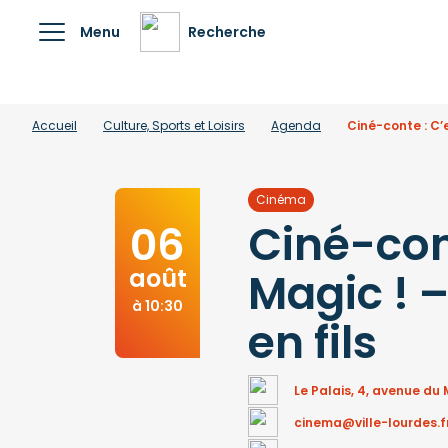
Menu
Recherche
Accueil
Culture, Sports et Loisirs
Agenda
Ciné-conte : C’e
Cinéma
Ciné-con
06
août
Magic ! 
à 10:30
en fils
Le Palais, 4, avenue du
cinema@ville-lourdes.f