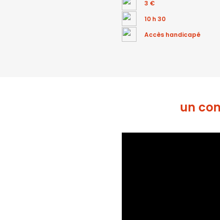
3 €
10 h 30
Accès handicapé
un con