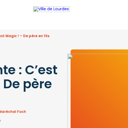
st Magic ! – De père en fils
te : C’est
– De père
 Maréchal Foch
r