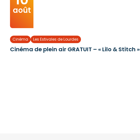
août
Cinéma
Les Estivales de Lourdes
Cinéma de plein air GRATUIT – « Lilo & Stitch »