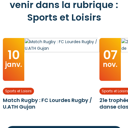
venir dans la rubrique :
Sports et Loisirs
10
07
janv.
nov.
Sports et Loisirs
Sports et Loisir
Match Rugby : FC Lourdes Rugby /
21e trophé
U.ATH Gujan
danse cla