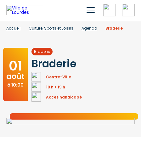
Accueil
Culture, Sports et Loisirs
Agenda
Braderie
Braderie
01
Braderie
août
Centre-Ville
à 10:00
10 h > 19 h
Accès handicapé