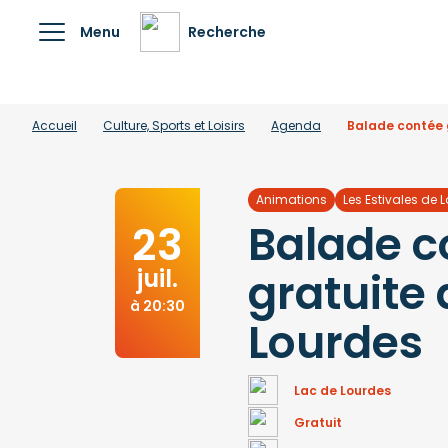
Menu
Recherche
Accueil
Culture, Sports et Loisirs
Agenda
Balade contée 
Animations
Les Estivales de 
Balade c
23
juil.
gratuite 
à 20:30
Lourdes
Lac de Lourdes
Gratuit