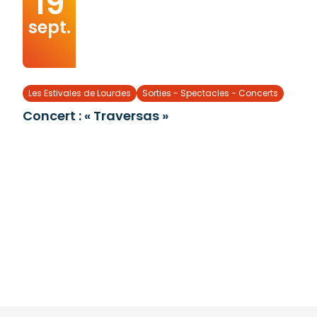
19
sept.
Les Estivales de Lourdes
Sorties - Spectacles - Concerts
Concert : « Traversas »