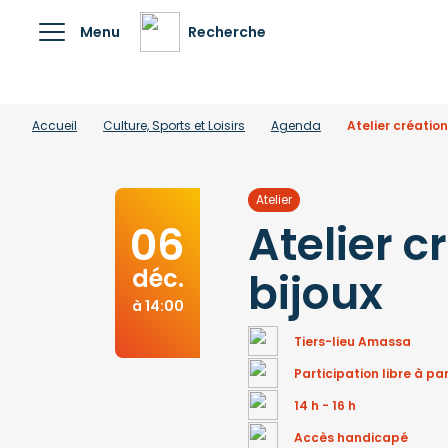
Menu
Recherche
Accueil
Culture, Sports et Loisirs
Agenda
Atelier création
Atelier
Atelier c
06
déc.
bijoux
à 14:00
Tiers-lieu Amassa
Participation libre à par
14 h - 16 h
Accès handicapé