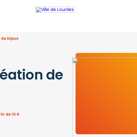
 de bijoux
réation de
tir de 10 €