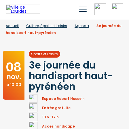
Accueil
Culture, Sports et Loisirs
Agenda
3e journée du
handisport haut-pyrénéen
Sports et Loisirs
08
3e journée du
handisport haut-
nov.
pyrénéen
à 10:00
Espace Robert Hossein
Entrée gratuite
10 h -17 h
Accès handicapé