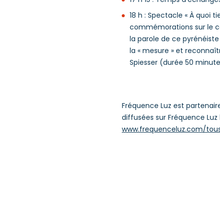
18 h : Spectacle « À quoi
commémorations sur le cen
la parole de ce pyrénéist
la « mesure » et reconnaî
Spiesser (durée 50 minute
Fréquence Luz est partenair
diffusées sur Fréquence Luz l
www.frequenceluz.com/tous