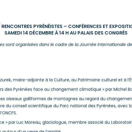
E
RENCONTRES PYRÉNÉISTES – CONFÉRENCES ET EXPOSITI
SAMEDI 14 DÉCEMBRE À 14 H AU PALAIS DES CONGRÈS
s sont organisées dans le cadre de la Journée internationale d
azurek, maire-adjointe à la Culture, au Patrimoine culturel et à l’
tiers des Pyrénées face au changement climatique » par Michel Bart
our les oiseaux galliformes de montagnes au regard du changemen
u conseil scientifique du Parc national des Pyrénées, avec la
 l’ONCFS.
glace » par Luc Moreau, glaciologue, membre associé du Laborato
 autour d’un verre de l’amitié.