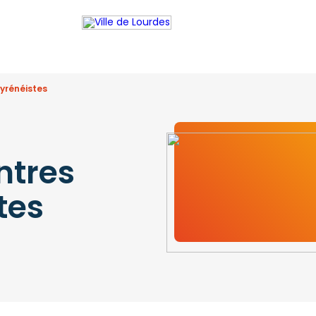
yrénéistes
ntres
tes