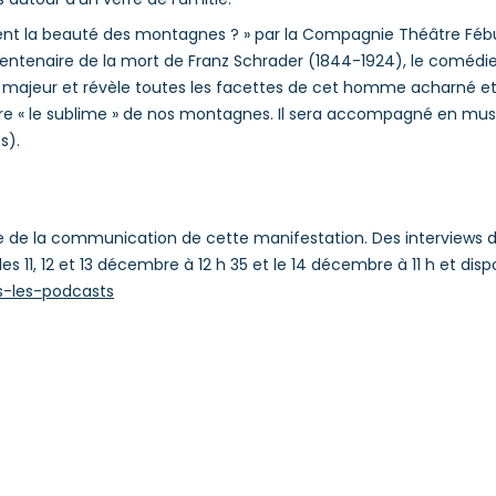
 tient la beauté des montagnes ? » par la Compagnie Théâtre Féb
tenaire de la mort de Franz Schrader (1844-1924), le comédien 
e majeur et révèle toutes les facettes de cet homme acharné et
tre « le sublime » de nos montagnes. Il sera accompagné en mu
s).
e de la communication de cette manifestation. Des interviews 
es 11, 12 et 13 décembre à 12 h 35 et le 14 décembre à 11 h et dis
-les-podcasts