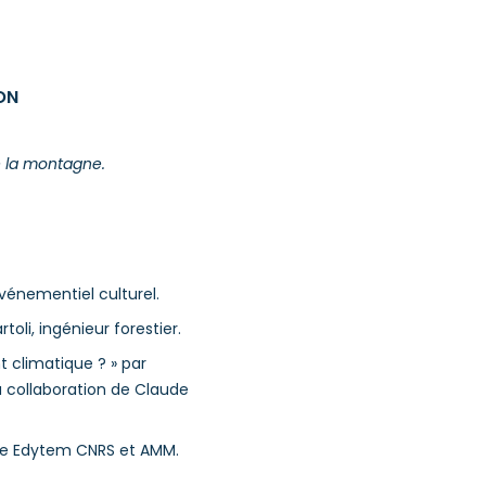
ON
e la montagne.
Événementiel culturel.
oli, ingénieur forestier.
t climatique ? » par
 collaboration de Claude
ire Edytem CNRS et AMM.