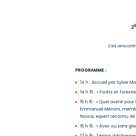
2
Ces rencontre
PROGRAMME :
14 h : Accueil par Sylvie M
14 h 15 : « Forêts et fores
15 h 15 : « Quel avenir p
Emmanuel Menoni, membre d
Novoa, expert reconnu de
16 h 15 : « Avec ou sans 
17 h 15 : Temps d’échanges