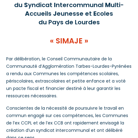
du
S
yndicat
I
ntercommunal
M
ulti-
A
ccueils
J
eunesse et
E
coles
du Pays de Lourdes
« SIMAJE »
Par délibération, le Conseil Communautaire de la
Communauté d’Agglomération Tarbes-Lourdes-Pyrénées
a rendu aux Communes les compétences scolaires,
périscolaires, extrascolaires et petite enfance et a voté
un pacte fiscal et financier destiné à leur garantir les
ressources nécessaires.
Conscientes de la nécessité de poursuivre le travail en
commun engagé sur ces compétences, les Communes
de l’ex CCPL et de l’ex CCB ont rapidement envisagé la
création d’un syndicat intercommunal et ont délibéré
dans ce sens.