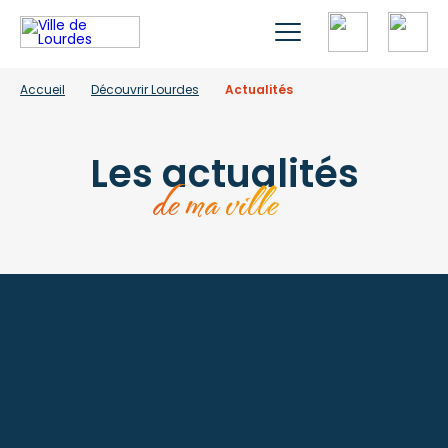
Accueil
Découvrir Lourdes
Actualités
Les actualités
de ma ville
À la une
Lac de Lourdes : les bons
gestes de l’été