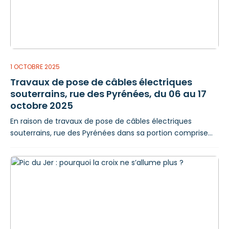
animations conviviales. Un second événement,
1 OCTOBRE 2025
Travaux de pose de câbles électriques
souterrains, rue des Pyrénées, du 06 au 17
octobre 2025
En raison de travaux de pose de câbles électriques
souterrains, rue des Pyrénées dans sa portion comprise
entre le n° 34 et la rue du 8-mai-1945, du 06 au 17
octobre 2025 inclus, des perturbations de circulation et
de stationnement sont à prévoir : Circulation Du 06 au 17
octobre 2025 inclus, la circulation des véhicules est
interdite rue des Pyrénées dans