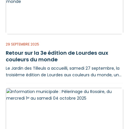
Circulation Du 1ᵉʳ au 02 octobre 2025 inclus, la circulation
sera interdite en fonction de l'avancement des travaux,
rue Haout-Mounta
29 SEPTEMBRE 2025
Retour sur la 3e édition de Lourdes aux
couleurs du monde
Le Jardin des Tilleuls a accueilli, samedi 27 septembre, la
troisième édition de Lourdes aux couleurs du monde, une
manifestation dédiée à la diversité culturelle. Cette
année, c'est le thème des jeux du monde qui a été mis à
l'honneur, offrant aux visiteurs un voyage ludique et
instructif à travers les traditions de différents continents.
Un après-midi riche en découvertes Tout au