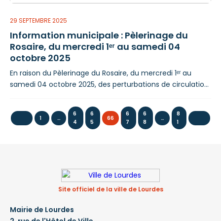
29 SEPTEMBRE 2025
Information municipale : Pèlerinage du
Rosaire, du mercredi 1ᵉʳ au samedi 04
octobre 2025
En raison du Pèlerinage du Rosaire, du mercredi 1ᵉʳ au
samedi 04 octobre 2025, des perturbations de circulation
sont à prévoir : Interdiction de circulation L’accès à la
zone touristique sera réglementé par l’activation des
6
6
6
6
8
bornes escamotables et la circulation des véhicules
1
…
66
…
4
5
7
8
1
interdite comme suit : Le mercredi 1ᵉʳ octobre de 8 h 30 à
14 h 30 et de 17 h
Site officiel de la ville de Lourdes
Mairie de Lourdes