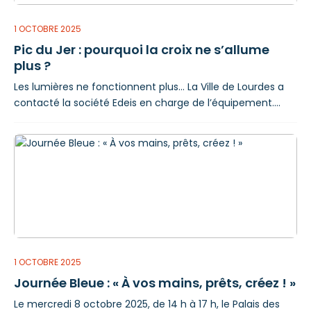
1 OCTOBRE 2025
Pic du Jer : pourquoi la croix ne s’allume
plus ?
Les lumières ne fonctionnent plus… La Ville de Lourdes a
contacté la société Edeis en charge de l’équipement.
Voici la réponse. « Les successions d’orages que nous
avons subies fin août et début septembre ont
endommagé l’éclairage de la croix du Pic du Jer nous
obligeant à prendre la décision d’éteindre les parties
restant en fonction afin de procéder à une
1 OCTOBRE 2025
Journée Bleue : « À vos mains, prêts, créez ! »
Le mercredi 8 octobre 2025, de 14 h à 17 h, le Palais des