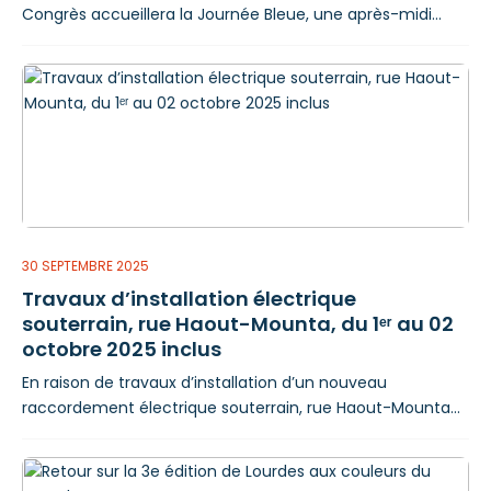
Congrès accueillera la Journée Bleue, une après-midi
dédiée aux activités manuelles pour les personnes à partir
de 60 ans organisée par le CCAS de Lourdes. Divers
ateliers seront proposés : Atelier boutures ; Atelier création
de bougies en cire d’abeille ; Atelier peinture sur fresque ;
Atelier
30 SEPTEMBRE 2025
Travaux d’installation électrique
souterrain, rue Haout-Mounta, du 1ᵉʳ au 02
octobre 2025 inclus
En raison de travaux d’installation d’un nouveau
raccordement électrique souterrain, rue Haout-Mounta
dans sa portion comprise entre le n° 30 et le n° 32, du 1ᵉʳ
au 02 octobre 2025 inclus, des perturbations de
circulation et de stationnement seront à prévoir :