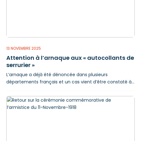
durée de vie des ampoules, d’efficacité et de protection
de l’environnement en limitant l’épuisement des
ressources qui composent les luminaires
13 NOVEMBRE 2025
Attention à l’arnaque aux « autocollants de
serrurier »
L’arnaque a déjà été dénoncée dans plusieurs
départements français et un cas vient d’être constaté à
Lourdes. Des autocollants publicitaires pour promouvoir
les services de dépannage d’un pseudo « serrurier du
secteur » sont apposés sur les boîtes aux lettres ou sur les
portes des habitations. Le procédé des imposteurs
consiste à coller ces autocollants et, en parallèle, à
endommager les serrures des