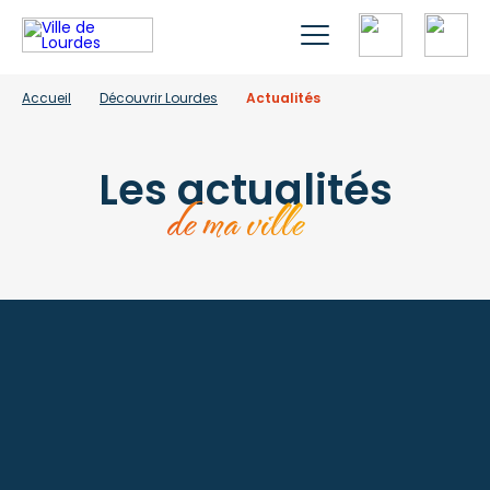
Accueil
Découvrir Lourdes
Actualités
Les actualités
de ma ville
À la une
Lac de Lourdes : les bons
gestes de l’été