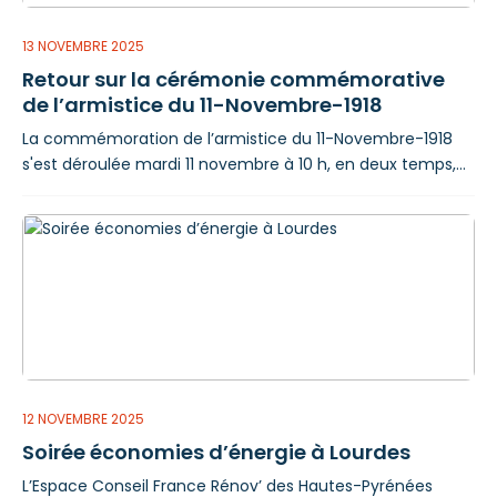
13 NOVEMBRE 2025
Retour sur la cérémonie commémorative
de l’armistice du 11-Novembre-1918
La commémoration de l’armistice du 11-Novembre-1918
s'est déroulée mardi 11 novembre à 10 h, en deux temps,
place Peyramale et au cimetière de l’Égalité. Cette
cérémonie a été présidée par la sous-préfète de
l’arrondissement d’Argelès-Gazost, Aurore Francius Smith,
en présence du maire, Thierry Lavit, accompagné de
Jean-Georges Crabarie, conseiller municipal chargé des
Anciens Combattants, de Viviane Artigalas, sénatrice, et
de
12 NOVEMBRE 2025
Soirée économies d’énergie à Lourdes
L’Espace Conseil France Rénov’ des Hautes-Pyrénées