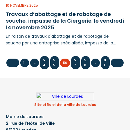
10 NOVEMBRE 2025
Travaux d’abattage et de rabotage de
souche, impasse de la Ciergerie, le vendredi
14 novembre 2025
En raison de travaux d'abattage et de rabotage de
souche par une entreprise spécialisée, impasse de la
Ciergerie, le vendredi 14 novembre 2025, des
perturbations de circulation et de stationnement seront à
5
5
5
5
8
prévoir : Circulation Le 14 novembre 2025, la rue est barrée
1
…
56
…
4
5
7
8
1
impasse de la Ciergerie. Stationnement Le 14 novembre
2025, le stationnement est interdit impasse de la
Ciergerie. >> voir l'arrêté N° 2025.11.1161
Site officiel de la ville de Lourdes
Mairie de Lourdes
2, rue de l'Hôtel de Ville