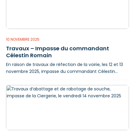
2025,
10 NOVEMBRE 2025
Travaux – Impasse du commandant
Célestin Romain
En raison de travaux de réfection de la voirie, les 12 et 13
novembre 2025, impasse du commandant Célestin
Romain, des perturbations de circulation et de
stationnement sont à prévoir : Circulation Du mercredi 12
au jeudi 13 novembre 2025 inclus, la circulation sera
perturbée impasse et boulevard du Commandant
Célestin Romain. Durant cette période : la circulation sera
interdite impasse du Commandant