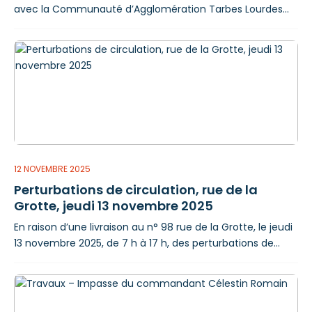
avec la Communauté d’Agglomération Tarbes Lourdes
Pyrénées (CATLP) ont organisé le 5 novembre une
« Soirée économies d’énergie », dans le cadre du Plan
Climat Air Energie Territorial (PCAET). L’animation s’est
passée en cinq temps : Accueil et présentation de
l’Espace Conseil France Rénov’ des Hautes-Pyrénées ;
Atelier thermographique ; Atelier isolation ; Qui pour
accompagner les habitants dans leurs projets
12 NOVEMBRE 2025
Perturbations de circulation, rue de la
Grotte, jeudi 13 novembre 2025
En raison d’une livraison au n° 98 rue de la Grotte, le jeudi
13 novembre 2025, de 7 h à 17 h, des perturbations de
circulation et de stationnement sont à prévoir.
STATIONNEMENT Le 13 novembre 2025, de 7 h à 17 h, le
stationnement sera interdit au droit du bâtiment portant
le n° 98 rue de la Grotte. CIRCULATION Le 13 novembre