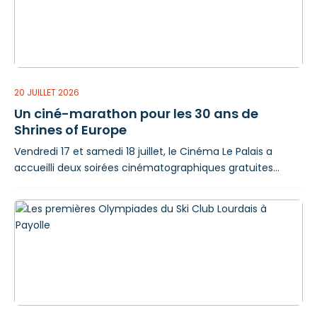
produits
20 JUILLET 2026
Un ciné-marathon pour les 30 ans de
Shrines of Europe
Vendredi 17 et samedi 18 juillet, le Cinéma Le Palais a
accueilli deux soirées cinématographiques gratuites
organisées à l'occasion des 30 ans du réseau Shrines of
Europe - Villes Sanctuaires d'Europe, dont Lourdes est
membre aux côtés d'Ourém-Fatima, Częstochowa,
Lorette, Mariazell, Altötting et Einsiedeln. C'est le maire,
Thierry Lavit, qui a ouvert la première soirée du ciné-
marathon, vendredi 17 juillet, en