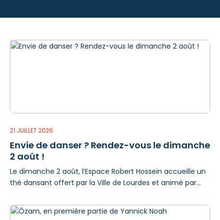
21 JUILLET 2026
Envie de danser ? Rendez-vous le dimanche
2 août !
Le dimanche 2 août, l’Espace Robert Hossein accueille un
thé dansant offert par la Ville de Lourdes et animé par
l’Orchestre Éric Gilbert. Un après-midi convivial en
perspective, entre musiques entraînantes et ambiance
chaleureuse. De 15 h à 19 h, petits pas et grands sourires