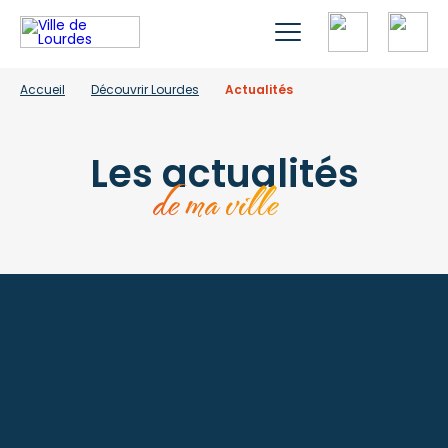
Accueil
Découvrir Lourdes
Actualités
Les actualités
de ma ville
À la une
Lac de Lourdes : les bons
gestes de l’été