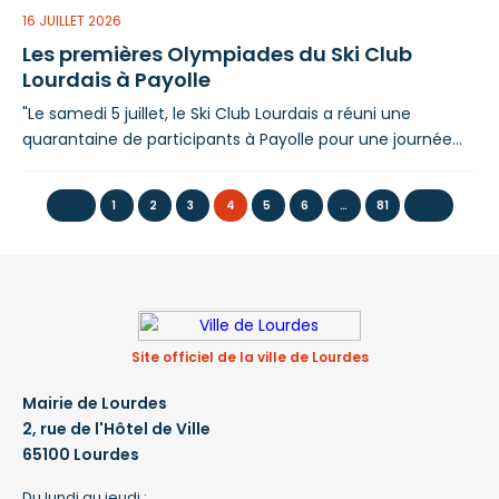
16 JUILLET 2026
Les premières Olympiades du Ski Club
Lourdais à Payolle
"Le samedi 5 juillet, le Ski Club Lourdais a réuni une
quarantaine de participants à Payolle pour une journée
placée sous le signe du sport, de la convivialité et du
partage. Un beau succès qui illustre le dynamisme du
1
2
3
4
5
6
…
81
club et sa volonté de faire vivre ses valeurs bien au-delà
de la saison hivernale. Répartis en cinq équipes,
adhérents, parents et
Site officiel de la ville de Lourdes
Mairie de Lourdes
2, rue de l'Hôtel de Ville
65100 Lourdes
Du lundi au jeudi :