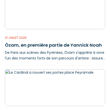
seront au rendez-vous. Que l’on soit habitué des thés
dansants ou simple curieux, chacun est invité
21 JUILLET 2026
Ôzam, en première partie de Yannick Noah
De Paris aux scènes des Pyrénées, Ôzam s'apprête à vivre
l'un des moments forts de son parcours d'artiste : assurer
la première partie de Yannick Noah, le 25 juillet, au
sommet du Pic du Midi. Ôzam a 28 ans. Il y a cinq ans, il
quittait la région parisienne pour s'installer à Lourdes.
Depuis, la musique occupe une place centrale dans