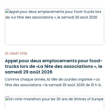
les incivilités vont maintenant être durement
sanctionnées. « Deux garde-champêtres sensibilisent les
contrevenants depuis de longs mois. La phase de
sensibilisation doit maintenant cesser. Nous allons
verbaliser », a rappelé Thierry Lavit. C’est dans cet esprit
que la Ville de Lourdes déploie
20 JUILLET 2026
Appel pour deux emplacements pour food-
trucks lors de «La fête des associations », le
samedi 29 août 2026
Comme chaque année, la Ville de Lourdes organise « La
fête des associations » le samedi 29 août 2026 de 10 h à
17 h au Palais des sports - Stade Antoine Béguère ou, en
cas de mauvais temps, à l’Espace Robert Hossein. À cette
occasion, la ville de Lourdes met à disposition deux
emplacements pour des food-trucks proposant des