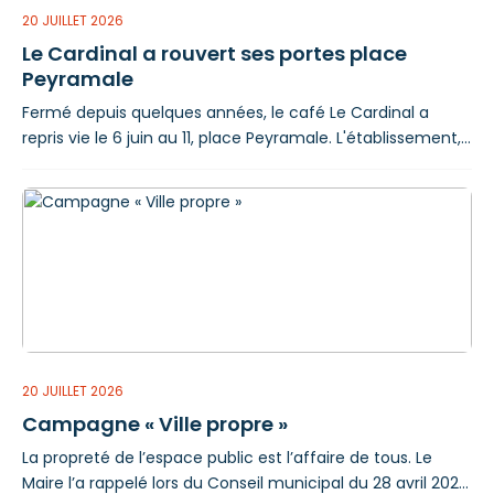
20 JUILLET 2026
Le Cardinal a rouvert ses portes place
Peyramale
Fermé depuis quelques années, le café Le Cardinal a
repris vie le 6 juin au 11, place Peyramale. L'établissement,
repris par Engin Tatar et Isa Caliskan, accueillent
désormais leur clientèle sept jours sur sept, de 8 h à 20 h.
Pour l'heure, c'est l'activité bar qui est au cœur du projet,
mais la transformation ne s'arrête pas là : un espace
20 JUILLET 2026
Campagne « Ville propre »
La propreté de l’espace public est l’affaire de tous. Le
Maire l’a rappelé lors du Conseil municipal du 28 avril 2026,