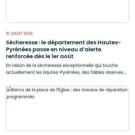
découverte de l’histoire de l’art.
31 JUILLET 2026
Sécheresse : le département des Hautes-
Pyrénées passe en niveau d’alerte
renforcée dès le 1er août
En raison de la sécheresse exceptionnelle qui touche
actuellement les Hautes-Pyrénées, des faibles réserves
en eau et de l'absence de précipitations significatives
attendues dans les prochains jours, le préfet a placé
l'ensemble du département en situation d'alerte
renforcée. Afin de préserver la ressource en eau et de
garantir en priorité l'alimentation en eau potable,
plusieurs restrictions d'usage entrent en vigueur