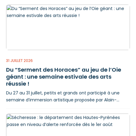
Pyrénées Arrêté préfectoral N° 65-2026-08-03-00001
Arrêté interdisant temporairement l'achat, la vente, la
cession, l'utilisation, le port et le transport des artifices de
divertissement et articles pyrotechniques Considérant
qu'il appartient à l'autorité administrative d'apprécier la
nécessité de prendre des mesures de prévention au
31 JUILLET 2026
Du “Serment des Horaces” au jeu de l’Oie
géant : une semaine estivale des arts
réussie !
Du 27 au 31 juillet, petits et grands ont participé à une
semaine d’immersion artistique proposée par Alain-
Jacques Lévrier-Mussat, à travers le projet Labyrinthe des
Ululus et des Batégails. Inspiré du Serment des Horaces,
œuvre emblématique du peintre français Jacques-Louis
David, cet atelier a invité les participants à explorer un
univers mystérieux mêlant création artistique et