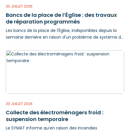
30 JUILLET 2026
Bancs de la place de l’Église : des travaux
de réparation programmés
Les bancs de la place de l'Église, indisponibles depuis la
semaine dernière en raison d'un problème de système de
fixation, seront prochainement remis en service. Après
expertise, l'entreprise chargée de l'intervention
effectuera les réparations nécessaires d'ici le 5 août. La
Ville de Lourdes remercie les usagers de leur
compréhension durant cette période d'indisponibilité.
30 JUILLET 2026
Collecte des électroménagers froid :
suspension temporaire
Le SYMAT informe qu’en raison des incendies