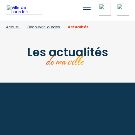
Accueil
Découvrir Lourdes
Actualités
Les actualités
de ma ville
À la une
Lac de Lourdes : les bons
gestes de l’été