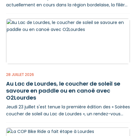
actuellement en cours dans la région bordelaise, la filière
de traitement des gros électroménagers avec groupe
froid (réfrigérateurs, congélateurs, caves à vin, vitrines
réfrigérées…) est momentanément à l'arrêt. Le
prestataire habituellement chargé de leur collecte
rencontre en effet des difficultés d'intervention, ces
appareils ne disposant plus, pour l'instant, d'exutoire pour
leur traitement. Le SYMAT invite
28 JUILLET 2026
Au Lac de Lourdes, le coucher de soleil se
savoure en paddle ou en canoë avec
O2Lourdes
Jeudi 23 juillet s'est tenue la première édition des « Soirées
coucher de soleil au Lac de Lourdes », un rendez-vous
organisé par O2Lourdes qui invite petits et grands à
découvrir le lac différemment. Le principe est simple et
se veut avant tout convivial : à partir de 19 h 30, les