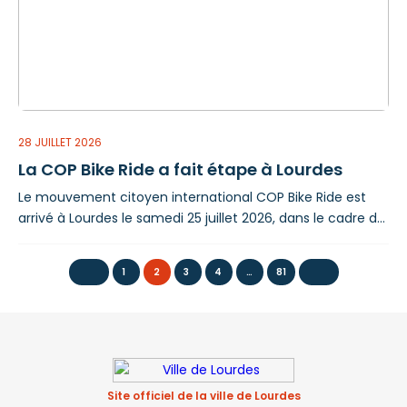
participants peuvent embarquer librement en stand-up
paddle ou en
28 JUILLET 2026
La COP Bike Ride a fait étape à Lourdes
Le mouvement citoyen international COP Bike Ride est
arrivé à Lourdes le samedi 25 juillet 2026, dans le cadre de
son relais mondial à vélo en faveur du climat. Le convoi
de cyclistes, parti de Pau, a rejoint le Lac de Lourdes vers
1
2
3
4
…
81
18 h, avant de repartir le lendemain matin en direction de
Tarbes. Depuis plusieurs mois, la COP Bike
Site officiel de la ville de Lourdes