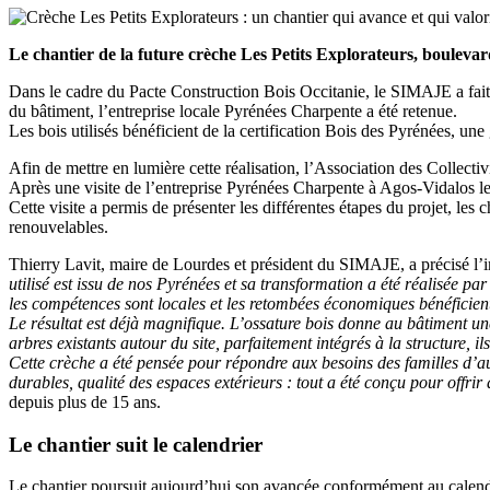
Le chantier de la future crèche Les Petits Explorateurs, boulevard
Dans le cadre du Pacte Construction Bois Occitanie, le SIMAJE a fait le
du bâtiment, l’entreprise locale Pyrénées Charpente a été retenue.
Les bois utilisés bénéficient de la certification Bois des Pyrénées, une 
Afin de mettre en lumière cette réalisation, l’Association des Collecti
Après une visite de l’entreprise Pyrénées Charpente à Agos-Vidalos le m
Cette visite a permis de présenter les différentes étapes du projet, l
renouvelables.
Thierry Lavit, maire de Lourdes et président du SIMAJE, a précisé l
utilisé est issu de nos Pyrénées et sa transformation a été réalisée pa
les compétences sont locales et les retombées économiques bénéficient 
Le résultat est déjà magnifique. L’ossature bois donne au bâtiment u
arbres existants autour du site, parfaitement intégrés à la structure, 
Cette crèche a été pensée pour répondre aux besoins des familles d’a
durables, qualité des espaces extérieurs : tout a été conçu pour offri
depuis plus de 15 ans.
Le chantier suit le calendrier
Le chantier poursuit aujourd’hui son avancée conformément au calendri