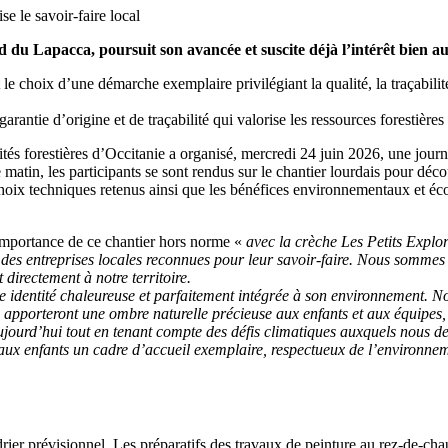
 du Lapacca, poursuit son avancée et suscite déjà l’intérêt bien au-
 choix d’une démarche exemplaire privilégiant la qualité, la traçabilité d
garantie d’origine et de traçabilité qui valorise les ressources forestièr
vités forestières d’Occitanie a organisé, mercredi 24 juin 2026, une jour
atin, les participants se sont rendus sur le chantier lourdais pour découv
es choix techniques retenus ainsi que les bénéfices environnementaux et 
’importance de ce chantier hors norme «
avec la crèche Les Petits Explor
r des entreprises locales reconnues pour leur savoir-faire. Nous sommes 
directement à notre territoire.
ne identité chaleureuse et parfaitement intégrée à son environnement.
ils apporteront une ombre naturelle précieuse aux enfants et aux équipes,
ujourd’hui tout en tenant compte des défis climatiques auxquels nous d
r aux enfants un cadre d’accueil exemplaire, respectueux de l’environnem
er prévisionnel. Les préparatifs des travaux de peinture au rez-de-cha