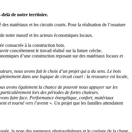
delà de notre territoire.
es matériaux et les circuits courts. Pour la réalisation de l’ossature
es de notre massif et les acteurs économiques locaux.
née consacrée à la construction bois.
rir concrètement le travail réalisé sur la future crèche.
économiques d’une construction reposant sur des matériaux locaux et
ateurs, nous avons fait le choix d’un projet qui a du sens. Le bois
pleinement dans une logique de circuit court : la ressource est locale,
 Nous avons également la chance de pouvoir nous appuyer sur les
 particulièrement lors des périodes de fortes chaleurs.
evons faire face. Performance énergétique, confort, matériaux
ent et tourné vers l’aveni
r ». Un projet que les familles attendaient
ussée, la pose des panneaux photovoltaïques et le coulage de la chape