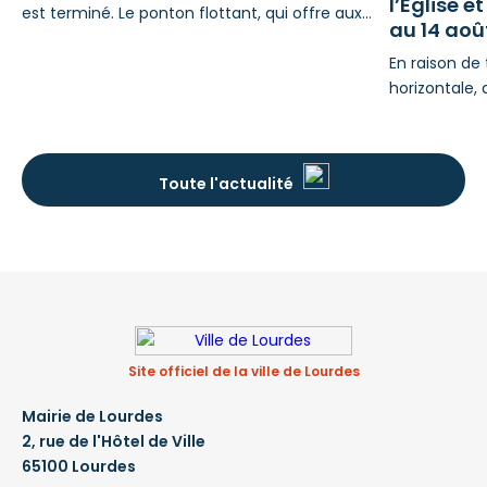
l’Église e
est terminé. Le ponton flottant, qui offre aux
au 14 aoû
visiteurs un point de vue sur ce cadre
exceptionnel, a pris forme au fil des semaines.
En raison de
Le montage des structures et leur mise en eau
horizontale, 
ont été réalisés fin juillet. Les équipes ont
inclus, rue d
ensuite procédé à la pose des garde-corps à
de l'Église e
l’entrée du ponton, ainsi
de la Ville d
Toute l'actualité
stationnemen
prévoir : ST
d’interventio
fonction
Site officiel de la ville de Lourdes
Mairie de Lourdes
2, rue de l'Hôtel de Ville
65100 Lourdes