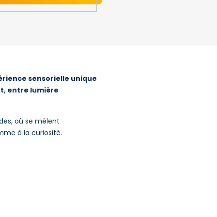
périence sensorielle unique
t, entre lumière
ndes, où se mêlent
mme à la curiosité.