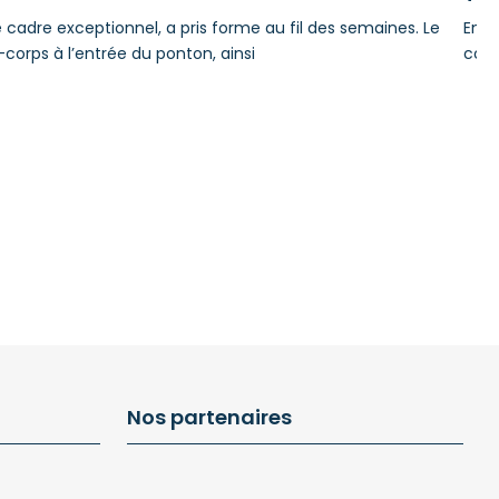
e cadre exceptionnel, a pris forme au fil des semaines. Le
En r
-corps à l’entrée du ponton, ainsi
comp
en f
Nos partenaires