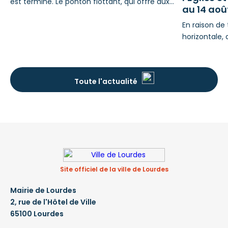
est terminé. Le ponton flottant, qui offre aux
au 14 aoû
visiteurs un point de vue sur ce cadre
exceptionnel, a pris forme au fil des semaines.
En raison de
Le montage des structures et leur mise en eau
horizontale, 
ont été réalisés fin juillet. Les équipes ont
inclus, rue d
ensuite procédé à la pose des garde-corps à
de l'Église e
l’entrée du ponton, ainsi
de la Ville d
Toute l'actualité
stationnemen
prévoir : ST
d’interventio
fonction
Site officiel de la ville de Lourdes
Mairie de Lourdes
2, rue de l'Hôtel de Ville
65100 Lourdes