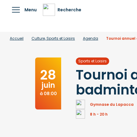
Menu
Recherche
Accueil
Culture, Sports et Loisirs
Agenda
Tournoi annuel
Sports et Loisirs
Tournoi 
28
juin
badmint
à 08:00
Gymnase du Lapacca
8 h - 20 h