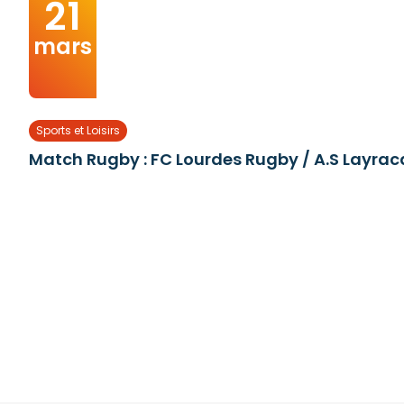
21
mars
Sports et Loisirs
Match Rugby : FC Lourdes Rugby / A.S Layrac