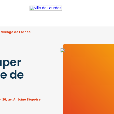
allenge de France
uper
e de
 26, av. Antoine Béguère