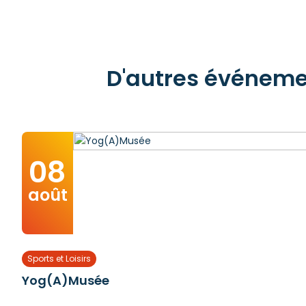
D'autres événement
08
août
Sports et Loisirs
Yog(A)Musée