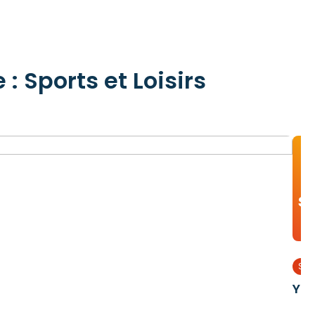
: Sports et Loisirs
se
Spor
Yo