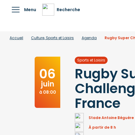
Menu
Recherche
Accueil
Culture, Sports et Loisirs
Agenda
Rugby Super Ch
Sports et Loisirs
Rugby S
06
juin
Challeng
à 08:00
France
Stade Antoine Béguère -
À partir de 8 h