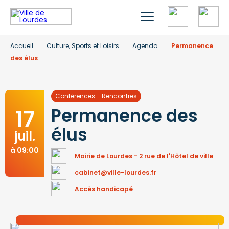
Accueil
Culture, Sports et Loisirs
Agenda
Permanence
des élus
Conférences - Rencontres
17
Permanence des
élus
juil.
à 09:00
Mairie de Lourdes - 2 rue de l'Hôtel de ville
cabinet@ville-lourdes.fr
Accès handicapé