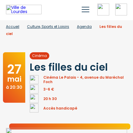
Accueil
Culture, Sports et Loisirs
Agenda
Les filles du
ciel
Cinéma
27
Les filles du ciel
mai
Cinéma Le Palais - 4, avenue du Maréchal
Foch
à 20:30
3-6 €
20 h 30
Accès handicapé