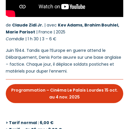
de
Claude Zidi Jr.
| avec
Kev Adams, Brahim Bouhlel,
Marie Parisot
| France | 2025
Comédie
|
1 h 30
|
3 – 6 €
Juin 1944. Tandis que l’Europe en guerre attend le
Débarquement, Denis Porte œuvre sur une base anglaise
– factice. Chaque jour, il déplace soldats postiches et
matériels pour duper l’ennemi.
Programmation – Cinéma Le Palais Lourdes 15 oct.
au 4 nov. 2025
> Tarif normal : 6,00 €