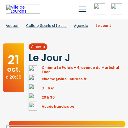
Accueil
Culture, Sports et Loisirs
Agenda
Le Jour J
Cinéma
21
Le Jour J
oct.
Cinéma Le Palais - 4, avenue du Maréchal
Foch
à 20:30
cinema@ville-lourdes.fr
3 - 6 €
20 h 30
Accès handicapé