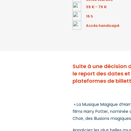
39 € - 79 €
16 h
Accès handicapé
Suite à une décision 
le report des dates e
plateformes de billett
» La Musique Magique d’Harr
films Harry Potter, nominée
Choir, des illusions magiques
Appréciez les plus belles mus