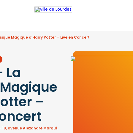
ique Magique d’Harry Potter – Live en Concert
 La
 Magique
otter –
Concert
 19, avenue Alexandre Marqui,