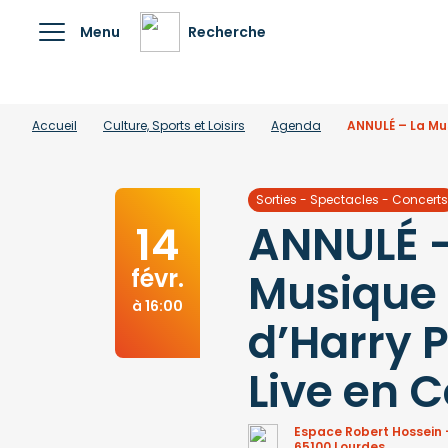
Menu
Recherche
Accueil
Culture, Sports et Loisirs
Agenda
ANNULÉ – La Mus
Sorties - Spectacles - Concerts
ANNULÉ –
14
févr.
Musique
à 16:00
d’Harry P
Live en 
Espace Robert Hossein -
65100 Lourdes