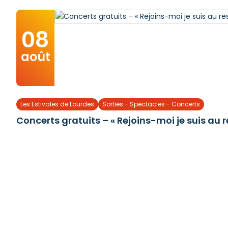
08
août
Les Estivales de Lourdes
Sorties - Spectacles - Concerts
Concerts gratuits – « Rejoins-moi je suis au r