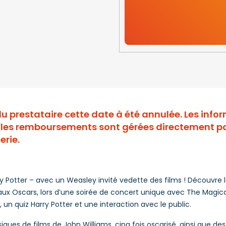
du prestataire cette date à été annulée. Les inf
t les remboursements sont gérées directement par
erie.
y Potter – avec un Weasley invité vedette des films ! Découvre 
 aux Oscars, lors d’une soirée de concert unique avec The Magic
, un quiz Harry Potter et une interaction avec le public.
iques de films de John Williams, cinq fois oscarisé, ainsi que de