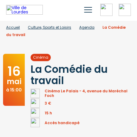
Accueil
Culture, Sports et Loisirs
Agenda
La Comédie
du travail
Cinéma
16
La Comédie du
travail
mai
à 15:00
Cinéma Le Palais - 4, avenue du Maréchal
Foch
3 €
15 h
Accès handicapé