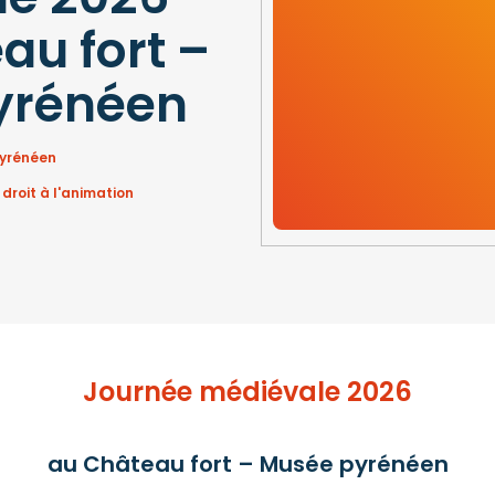
au fort –
yrénéen
pyrénéen
 droit à l'animation
Journée médiévale 2026
au Château fort – Musée pyrénéen