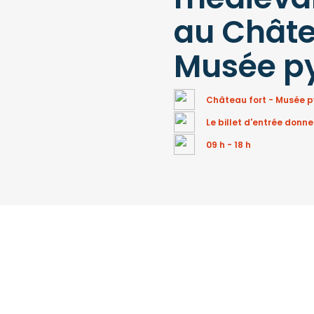
au Châte
Musée p
Château fort - Musée 
Le billet d'entrée donne
09 h - 18 h