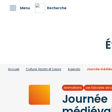
Menu
Recherche
É
Accueil
Culture, Sports et Loisirs
Agenda
Journée médiév
Animations
Les Estivales de 
Journée
médiéva