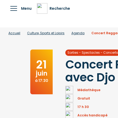
Menu
Recherche
Accueil
Culture, Sports et Loisirs
Agenda
Concert Reggae
Sorties - Spectacles - Concerts
Concert
21
juin
avec Djo 
à 17:30
Médiathèque
Gratuit
17 h 30
Accès handicapé