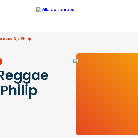
 avec Djo Philip
 Reggae
Philip