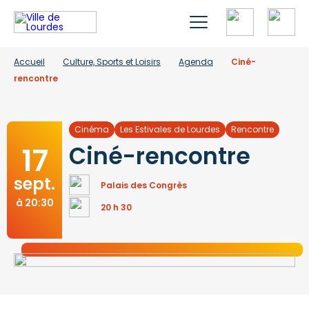
Accueil
Culture, Sports et Loisirs
Agenda
Ciné-
rencontre
Cinéma
Les Estivales de Lourdes
Rencontre
17
Ciné-rencontre
sept.
Palais des Congrès
à 20:30
20 h 30