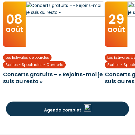
08
29
août
août
Les Estivales de Lourdes
Les Estivales d
Sorties - Spectacles - Concerts
Sorties - Spec
Concerts gratuits – « Rejoins-moi je
Concerts g
suis au resto »
suis au res
Agenda complet