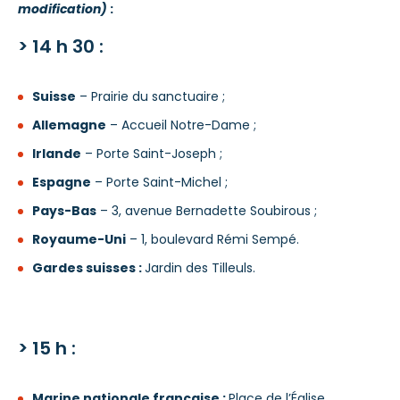
modification)
:
> 14 h 30 :
Suisse
– Prairie du sanctuaire ;
Allemagne
– Accueil Notre-Dame ;
Irlande
– Porte Saint-Joseph ;
Espagne
– Porte Saint-Michel ;
Pays-Bas
– 3, avenue Bernadette Soubirous ;
Royaume-Uni
– 1, boulevard Rémi Sempé.
Gardes suisses :
Jardin des Tilleuls.
> 15 h :
Marine nationale française :
Place de l’Église.