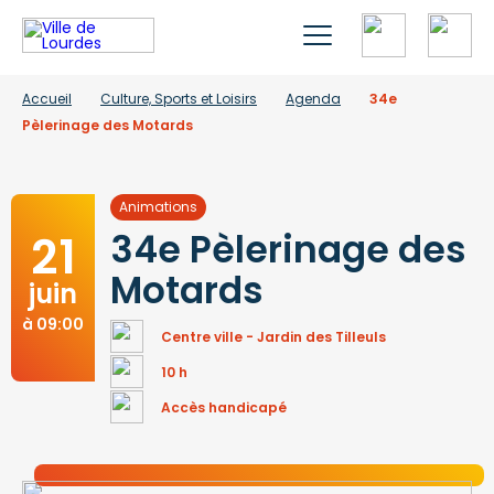
Accueil
Culture, Sports et Loisirs
Agenda
34e
Pèlerinage des Motards
Animations
21
34e Pèlerinage des
Motards
juin
à 09:00
Centre ville - Jardin des Tilleuls
10 h
Accès handicapé